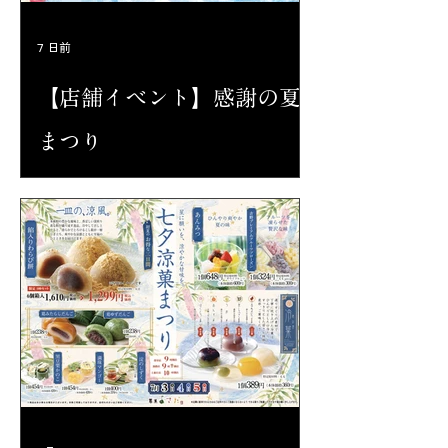
7 日前
【店舗イベント】感謝の夏
まつり