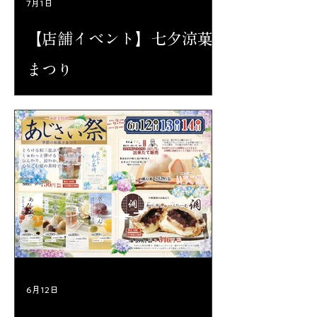
7月1日
【店舗イベント】七夕涼菓
まつり
6月12日