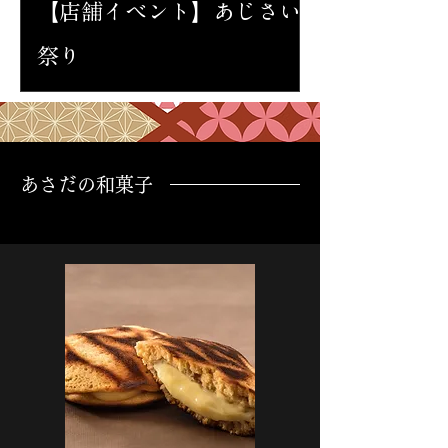
【店舗イベント】あじさい
祭り
あさだの和菓子