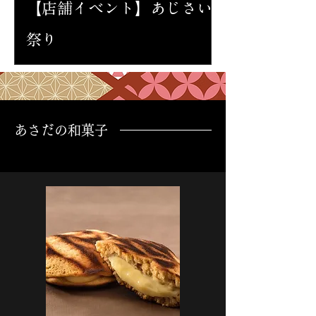
【店舗イベント】あじさい
祭り
あさだの和菓子