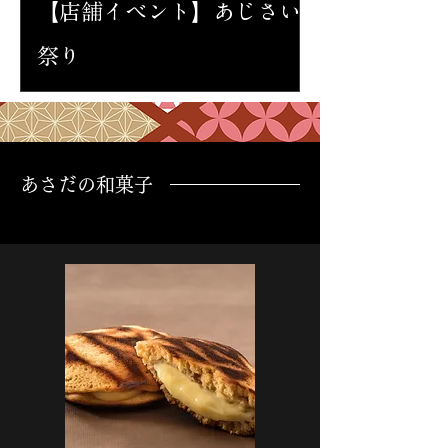
【店舗イベント】あじさい
祭り
あさだの和菓子