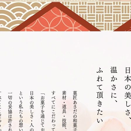
ふれて頂きたい
温かさに、
日本の美しさ
こそできる、
一切の妥協は許されません。
すべてにこだわって作られています。
素材・道具・技術、
菓匠あさだの和菓子は、