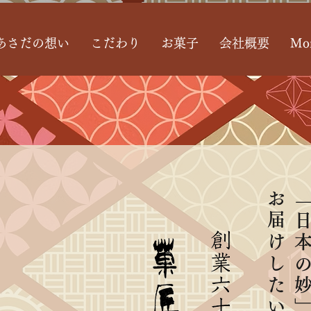
あさだの想い
こだわり
お菓子
会社概要
Mo
お届けしたい
「日本の妙」