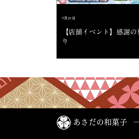
7月31日
【店舗イベント】感謝の
り
あさだの和菓子